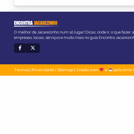
ENCONTRA
JACAREZINHO
O melhor de Jacarezinho num só lugar! Dicas, onde ir, o que fazer,
empresas, locais, serviços e muito mais no guia Encontra Jacarezin
Termos
|
Privacidade
|
Sitemap
Criado com
e
pelo time 