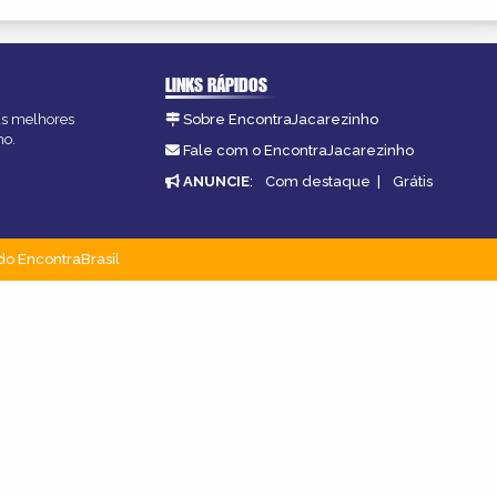
LINKS RÁPIDOS
 as melhores
Sobre EncontraJacarezinho
ho.
Fale com o EncontraJacarezinho
ANUNCIE
:
Com destaque
|
Grátis
do EncontraBrasil