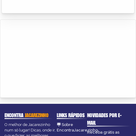
ENCONTRA
JACAREZINHO
LINKS RÁPIDOS
NOVIDADES POR E-
MAIL
O melhor de Jacarezinho
Sobre
num só lugar! Dicas, onde ir,
EncontraJacarezinho
Receba grátis as
o que fazer, as melhores