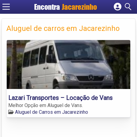
Encontra
Jacarezinho
Cadastrar empresa
Fazer login
Aluguel de carros em Jacarezinho
Criar conta
Lazari Transportes – Locação de Vans
Melhor Opção em Aluguel de Vans.
Aluguel de Carros em Jacarezinho