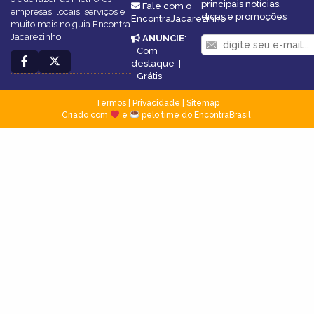
principais notícias,
Fale com o
empresas, locais, serviços e
dicas e promoções
EncontraJacarezinho
muito mais no guia Encontra
Jacarezinho.
ANUNCIE
:
Com
destaque
|
Grátis
Termos
|
Privacidade
|
Sitemap
Criado com
e
pelo time do EncontraBrasil