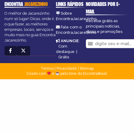
ENCONTRA
JACAREZINHO
LINKS RÁPIDOS
NOVIDADES POR E-
MAIL
O melhor de Jacarezinho
Sobre
num só lugar! Dicas, onde ir,
EncontraJacarezinho
Receba grátis as
o que fazer, as melhores
principais notícias,
Fale com o
empresas, locais, serviços e
dicas e promoções
EncontraJacarezinho
muito mais no guia Encontra
Jacarezinho.
ANUNCIE
:
Com
destaque
|
Grátis
Termos
|
Privacidade
|
Sitemap
Criado com
e
pelo time do EncontraBrasil