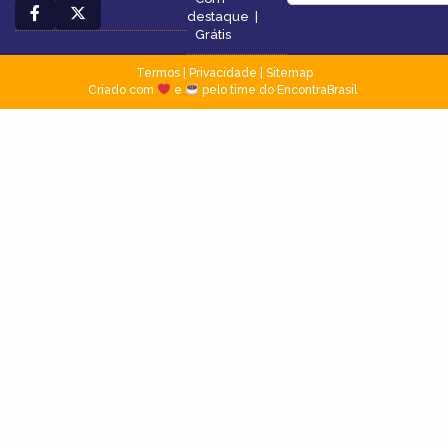
destaque
|
Grátis
Termos
|
Privacidade
|
Sitemap
Criado com
e
pelo time do EncontraBrasil