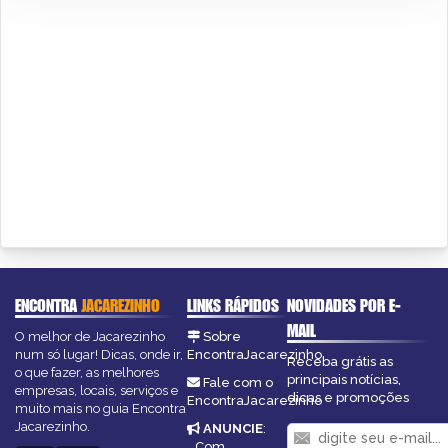
ENCONTRA
JACAREZINHO
LINKS RÁPIDOS
NOVIDADES POR E-
MAIL
O melhor de Jacarezinho
Sobre
num só lugar! Dicas, onde ir,
EncontraJacarezinho
Receba grátis as
o que fazer, as melhores
principais notícias,
Fale com o
empresas, locais, serviços e
dicas e promoções
EncontraJacarezinho
muito mais no guia Encontra
Jacarezinho.
ANUNCIE
:
Com