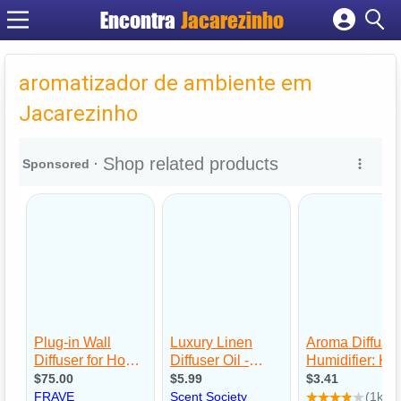
Encontra
Jacarezinho
Cadastrar empresa
Fazer login
aromatizador de ambiente em
Criar conta
Jacarezinho