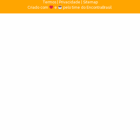
Termos
|
Privacidade
|
Sitemap
Criado com
e
pelo time do EncontraBrasil