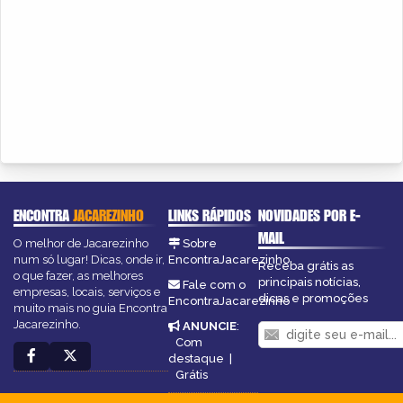
ENCONTRA
JACAREZINHO
LINKS RÁPIDOS
NOVIDADES POR E-
MAIL
O melhor de Jacarezinho
Sobre
num só lugar! Dicas, onde ir,
EncontraJacarezinho
Receba grátis as
o que fazer, as melhores
principais notícias,
Fale com o
empresas, locais, serviços e
dicas e promoções
EncontraJacarezinho
muito mais no guia Encontra
Jacarezinho.
ANUNCIE
:
Com
destaque
|
Grátis