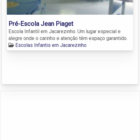
Pré-Escola Jean Piaget
Escola Infantil em Jacarezinho. Um lugar especial e
alegre onde o carinho e atenção têm espaço garantido.
Escolas Infantis em Jacarezinho