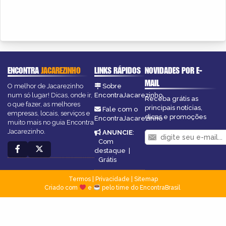
ENCONTRA
JACAREZINHO
LINKS RÁPIDOS
NOVIDADES POR E-
MAIL
O melhor de Jacarezinho
Sobre
num só lugar! Dicas, onde ir,
EncontraJacarezinho
Receba grátis as
o que fazer, as melhores
principais notícias,
Fale com o
empresas, locais, serviços e
dicas e promoções
EncontraJacarezinho
muito mais no guia Encontra
Jacarezinho.
ANUNCIE
:
Com
destaque
|
Grátis
Termos
|
Privacidade
|
Sitemap
Criado com
e
pelo time do EncontraBrasil