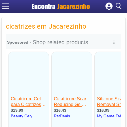
Encontra
Jacarezinho
Cadastrar empresa
Fazer login
cicatrizes em Jacarezinho
Criar conta