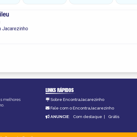
ileu
u
m Jacarezinho
LINKS RÁPIDOS
 as melhores
Sobre EncontraJacarezinho
ho.
Fale com o EncontraJacarezinho
ANUNCIE
:
Com destaque
|
Grátis