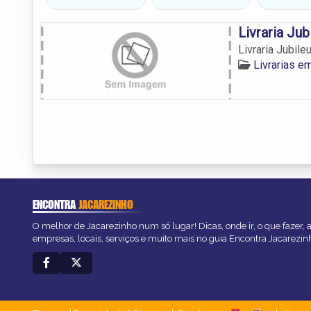
Livraria Jub
Livraria Jubile
Livrarias e
ENCONTRA
JACAREZINHO
O melhor de Jacarezinho num só lugar! Dicas, onde ir, o que fazer,
empresas, locais, serviços e muito mais no guia Encontra Jacarezin