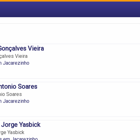
onçalves Vieira
alves Vieira
 Jacarezinho
ntonio Soares
nio Soares
 Jacarezinho
 Jorge Yasbick
rge Yasbick
os em Jacarezinho