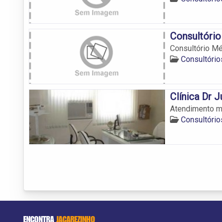
Consultóri
Consultório M
Consultóri
Clínica Dr J
Atendimento m
Consultóri
ENCONTRA
JACAREZINHO