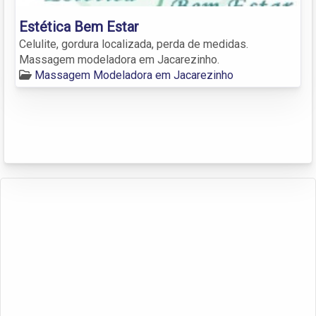
Estética Bem Estar
Celulite, gordura localizada, perda de medidas.
Massagem modeladora em Jacarezinho.
Massagem Modeladora em Jacarezinho