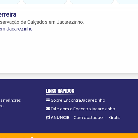
rreira
servação de Calçados em Jacarezinho.
 em Jacarezinho
LINKS RÁPIDOS
 as melhores
Sobre EncontraJacarezinho
ho.
Fale com o EncontraJacarezinho
ANUNCIE
:
Com destaque
|
Grátis