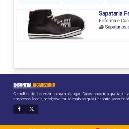
Sapataria Fe
Reforma e Con
Sapatarias
ENCONTRA
JACAREZINHO
O melhor de Jacarezinho num só lugar! Dicas, onde ir, o que fazer,
empresas, locais, serviços e muito mais no guia Encontra Jacarezin