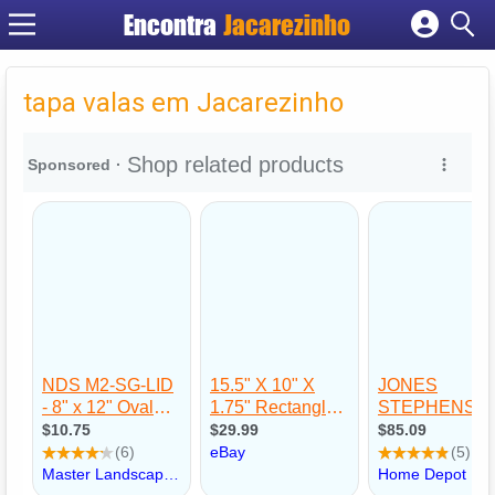
Encontra
Jacarezinho
Cadastrar empresa
Fazer login
tapa valas em Jacarezinho
Criar conta