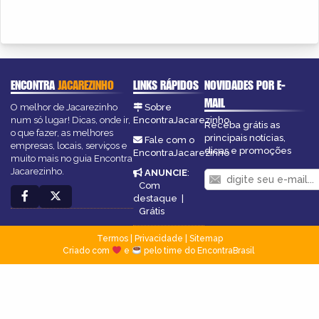
ENCONTRA
JACAREZINHO
LINKS RÁPIDOS
NOVIDADES POR E-
MAIL
O melhor de Jacarezinho
Sobre
num só lugar! Dicas, onde ir,
EncontraJacarezinho
Receba grátis as
o que fazer, as melhores
principais notícias,
Fale com o
empresas, locais, serviços e
dicas e promoções
EncontraJacarezinho
muito mais no guia Encontra
Jacarezinho.
ANUNCIE
:
Com
destaque
|
Grátis
Termos
|
Privacidade
|
Sitemap
Criado com
e
pelo time do EncontraBrasil