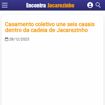
Encontra
Jacarezinho
Cadastrar empresa
Fazer login
Casamento coletivo une seis casais
Criar conta
dentro da cadeia de Jacarezinho
28/12/2025