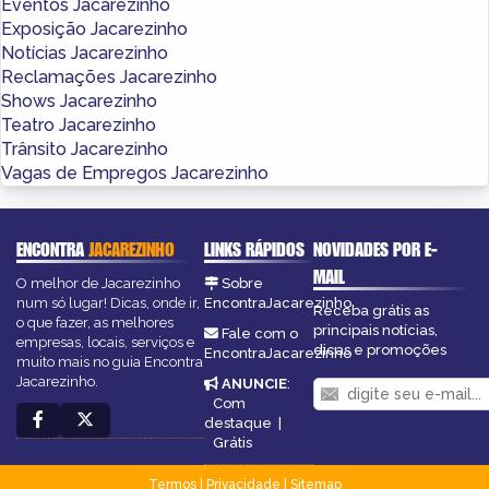
Eventos Jacarezinho
Exposição Jacarezinho
Notícias Jacarezinho
Reclamações Jacarezinho
Shows Jacarezinho
Teatro Jacarezinho
Trânsito Jacarezinho
Vagas de Empregos Jacarezinho
ENCONTRA
JACAREZINHO
LINKS RÁPIDOS
NOVIDADES POR E-
MAIL
O melhor de Jacarezinho
Sobre
num só lugar! Dicas, onde ir,
EncontraJacarezinho
Receba grátis as
o que fazer, as melhores
principais notícias,
Fale com o
empresas, locais, serviços e
dicas e promoções
EncontraJacarezinho
muito mais no guia Encontra
Jacarezinho.
ANUNCIE
:
Com
destaque
|
Grátis
Termos
|
Privacidade
|
Sitemap