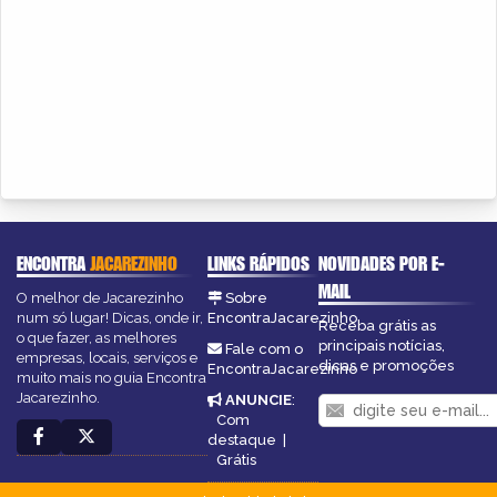
ENCONTRA
JACAREZINHO
LINKS RÁPIDOS
NOVIDADES POR E-
MAIL
O melhor de Jacarezinho
Sobre
num só lugar! Dicas, onde ir,
EncontraJacarezinho
Receba grátis as
o que fazer, as melhores
principais notícias,
Fale com o
empresas, locais, serviços e
dicas e promoções
EncontraJacarezinho
muito mais no guia Encontra
Jacarezinho.
ANUNCIE
:
Com
destaque
|
Grátis