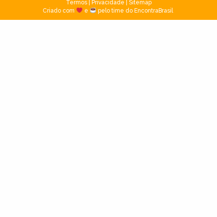
Termos
|
Privacidade
|
Sitemap
Criado com
e
pelo time do EncontraBrasil