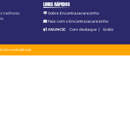
LINKS RÁPIDOS
 as melhores
Sobre EncontraJacarezinho
ho.
Fale com o EncontraJacarezinho
ANUNCIE
:
Com destaque
|
Grátis
do EncontraBrasil