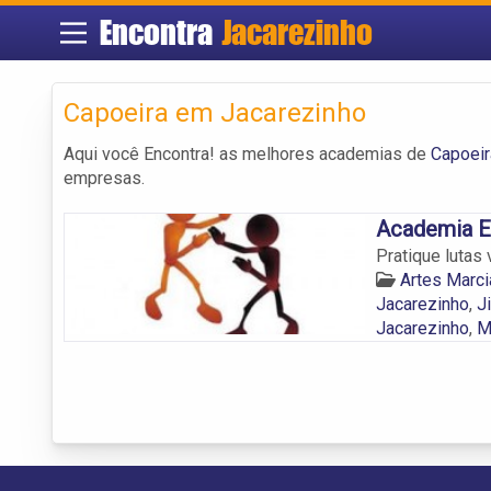
Encontra
Jacarezinho
Capoeira em Jacarezinho
Aqui você Encontra! as melhores academias de
Capoeir
empresas.
Academia Eq
Pratique lutas
Artes Marci
Jacarezinho
,
J
Jacarezinho
,
M