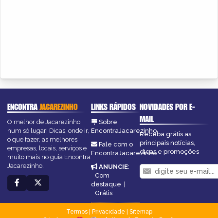
ENCONTRA
JACAREZINHO
LINKS RÁPIDOS
NOVIDADES POR E-
MAIL
O melhor de Jacarezinho
Sobre
num só lugar! Dicas, onde ir,
EncontraJacarezinho
Receba grátis as
o que fazer, as melhores
principais notícias,
Fale com o
empresas, locais, serviços e
dicas e promoções
EncontraJacarezinho
muito mais no guia Encontra
Jacarezinho.
ANUNCIE
:
Com
destaque
|
Grátis
Termos
|
Privacidade
|
Sitemap