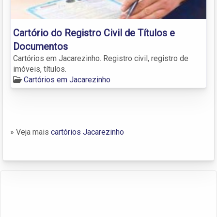
Cartório do Registro Civil de Títulos e
Documentos
Cartórios em Jacarezinho. Registro civil, registro de
imóveis, títulos.
Cartórios em Jacarezinho
» Veja mais
cartórios Jacarezinho