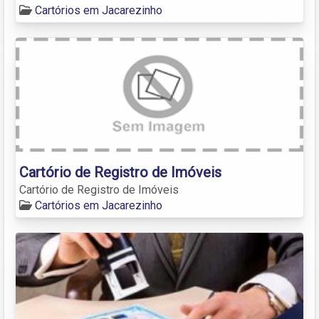
Cartórios em Jacarezinho
Cartório de Registro de Imóveis
Cartório de Registro de Imóveis
Cartórios em Jacarezinho