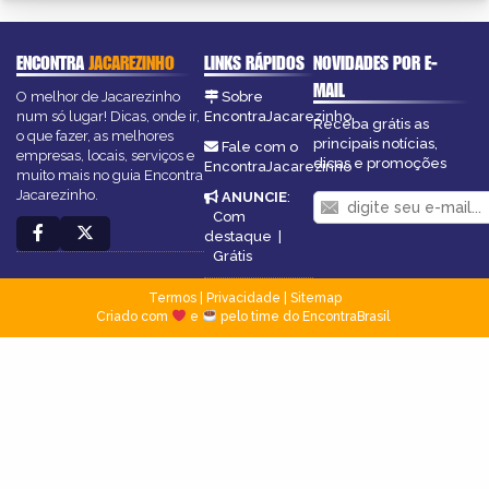
ENCONTRA
JACAREZINHO
LINKS RÁPIDOS
NOVIDADES POR E-
MAIL
O melhor de Jacarezinho
Sobre
num só lugar! Dicas, onde ir,
EncontraJacarezinho
Receba grátis as
o que fazer, as melhores
principais notícias,
Fale com o
empresas, locais, serviços e
dicas e promoções
EncontraJacarezinho
muito mais no guia Encontra
Jacarezinho.
ANUNCIE
:
Com
destaque
|
Grátis
Termos
|
Privacidade
|
Sitemap
Criado com
e
pelo time do EncontraBrasil