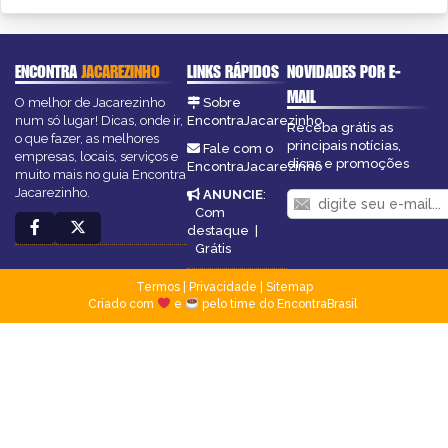
ENCONTRA
JACAREZINHO
LINKS RÁPIDOS
NOVIDADES POR E-
MAIL
O melhor de Jacarezinho
Sobre
num só lugar! Dicas, onde ir,
EncontraJacarezinho
Receba grátis as
o que fazer, as melhores
principais notícias,
Fale com o
empresas, locais, serviços e
dicas e promoções
EncontraJacarezinho
muito mais no guia Encontra
Jacarezinho.
ANUNCIE
:
Com
destaque
|
Grátis
Termos
|
Privacidade
|
Sitemap
Criado com
e
pelo time do EncontraBrasil