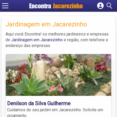
Encontra
Jacarezinho
Cadastrar empresa
Fazer login
Jardinagem em Jacarezinho
Criar conta
Aqui você Encontra! os melhores jardineiros e empresas
de
Jardinagem em Jacarezinho
e região, com telefone e
endereço das empresas.
Denilson da Silva Guilherme
Cuidamos do seu jardim em Jacarezinho. Solicite um
orçamento.