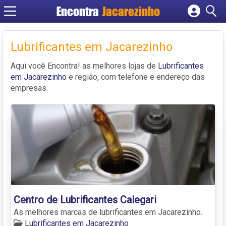
Encontra
Jacarezinho
Cadastrar empresa
Fazer login
Lubrificantes em Jacarezinho
Criar conta
Aqui você Encontra! as melhores lojas de
Lubrificantes
em Jacarezinho
e região, com telefone e endereço das
empresas.
Centro de Lubrificantes Calegari
As melhores marcas de lubrificantes em Jacarezinho.
Lubrificantes em Jacarezinho