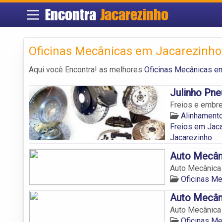
Encontra
Jacarezinho
Oficinas Mecânicas em Jacarezinho
Aqui você Encontra! as melhores
Oficinas Mecânicas e
Julinho Pne
Freios e embr
Alinhament
Freios em Jac
Jacarezinho
Auto Mecân
Auto Mecânica
Oficinas M
Auto Mecâni
Auto Mecânica 
Oficinas M