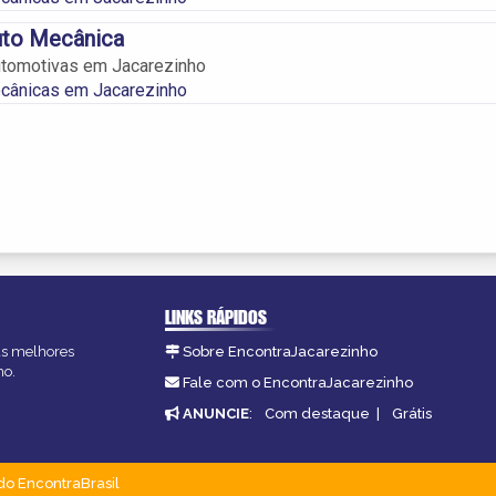
uto Mecânica
tomotivas em Jacarezinho
ecânicas em Jacarezinho
LINKS RÁPIDOS
 as melhores
Sobre EncontraJacarezinho
ho.
Fale com o EncontraJacarezinho
ANUNCIE
:
Com destaque
|
Grátis
do EncontraBrasil