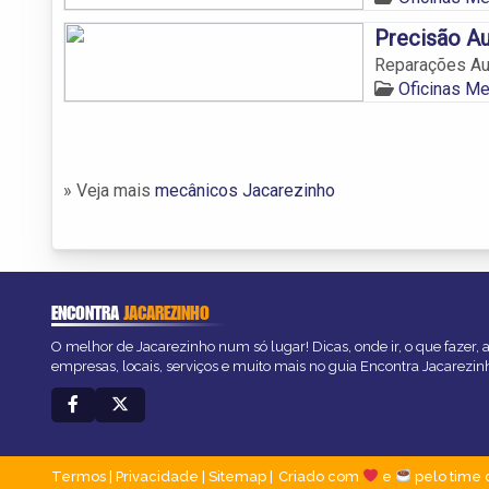
Precisão A
Reparações Au
Oficinas M
» Veja mais
mecânicos Jacarezinho
ENCONTRA
JACAREZINHO
O melhor de Jacarezinho num só lugar! Dicas, onde ir, o que fazer,
empresas, locais, serviços e muito mais no guia Encontra Jacarezin
Termos
|
Privacidade
|
Sitemap
Criado com
e
pelo time 