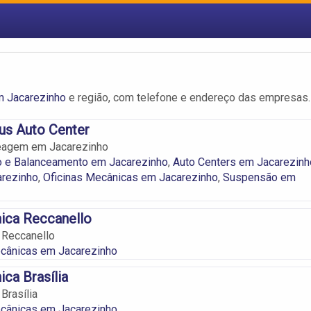
m Jacarezinho
e região, com telefone e endereço das empresas.
us Auto Center
eagem em Jacarezinho
o e Balanceamento em Jacarezinho
,
Auto Centers em Jacarezinh
arezinho
,
Oficinas Mecânicas em Jacarezinho
,
Suspensão em
ica Reccanello
 Reccanello
ecânicas em Jacarezinho
ca Brasília
Brasília
ecânicas em Jacarezinho