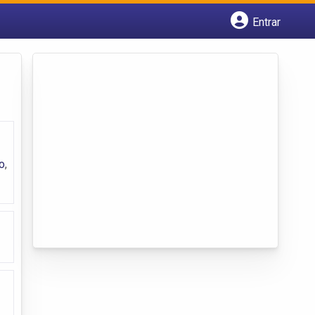
Entrar
Cadastrar empresa
Fazer login
Criar conta
o
,