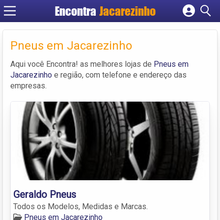
Encontra
Jacarezinho
Cadastrar empresa
Fazer login
Pneus em Jacarezinho
Criar conta
Aqui você Encontra! as melhores lojas de
Pneus em
Jacarezinho
e região, com telefone e endereço das
empresas.
Geraldo Pneus
Todos os Modelos, Medidas e Marcas.
Pneus em Jacarezinho