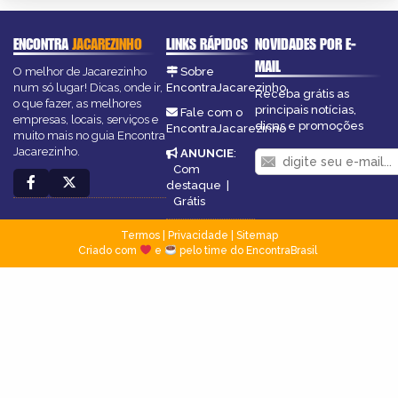
ENCONTRA
JACAREZINHO
LINKS RÁPIDOS
NOVIDADES POR E-
MAIL
O melhor de Jacarezinho
Sobre
num só lugar! Dicas, onde ir,
EncontraJacarezinho
Receba grátis as
o que fazer, as melhores
principais notícias,
Fale com o
empresas, locais, serviços e
dicas e promoções
EncontraJacarezinho
muito mais no guia Encontra
Jacarezinho.
ANUNCIE
:
Com
destaque
|
Grátis
Termos
|
Privacidade
|
Sitemap
Criado com
e
pelo time do EncontraBrasil