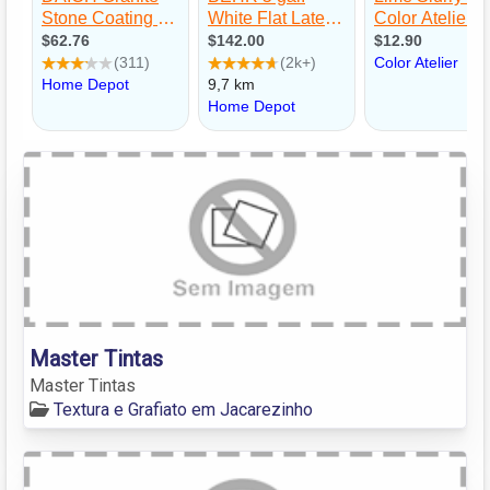
Master Tintas
Master Tintas
Textura e Grafiato em Jacarezinho