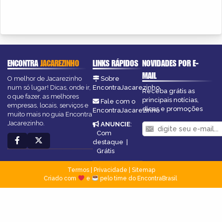
ENCONTRA
JACAREZINHO
LINKS RÁPIDOS
NOVIDADES POR E-
MAIL
O melhor de Jacarezinho
Sobre
num só lugar! Dicas, onde ir,
EncontraJacarezinho
Receba grátis as
o que fazer, as melhores
principais notícias,
Fale com o
empresas, locais, serviços e
dicas e promoções
EncontraJacarezinho
muito mais no guia Encontra
Jacarezinho.
ANUNCIE
:
Com
destaque
|
Grátis
Termos
|
Privacidade
|
Sitemap
Criado com
e
pelo time do EncontraBrasil