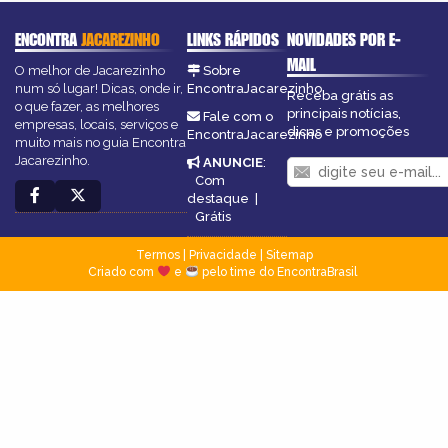
ENCONTRA
JACAREZINHO
LINKS RÁPIDOS
NOVIDADES POR E-
MAIL
O melhor de Jacarezinho
Sobre
num só lugar! Dicas, onde ir,
EncontraJacarezinho
Receba grátis as
o que fazer, as melhores
principais notícias,
Fale com o
empresas, locais, serviços e
dicas e promoções
EncontraJacarezinho
muito mais no guia Encontra
Jacarezinho.
ANUNCIE
:
Com
destaque
|
Grátis
Termos
|
Privacidade
|
Sitemap
Criado com
e
pelo time do EncontraBrasil