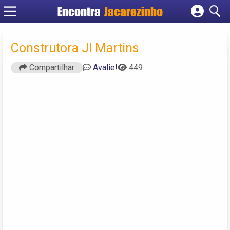
Encontra
Jacarezinho
Cadastrar empresa
Fazer login
Construtora Jl Martins
Criar conta
Compartilhar
Avalie!
449