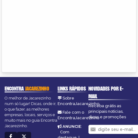
ENCONTRA
JACAREZINHO
LINKS RÁPIDOS
NOVIDADES POR E-
MAIL
O melhor de Jacarezinho
Sobre
num só lugar! Dicas, onde ir,
EncontraJacarezinho
Receba grátis as
o que fazer, as melhores
principais notícias,
Fale com o
empresas, locais, serviços e
dicas e promoções
EncontraJacarezinho
muito mais no guia Encontra
Jacarezinho.
ANUNCIE
:
Com
destaque
|