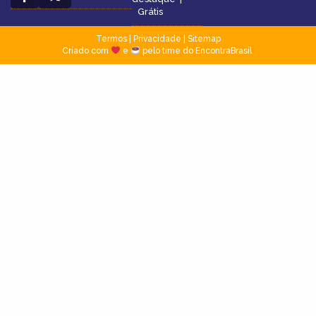
Grátis
Termos
|
Privacidade
|
Sitemap
Criado com
e
pelo time do EncontraBrasil