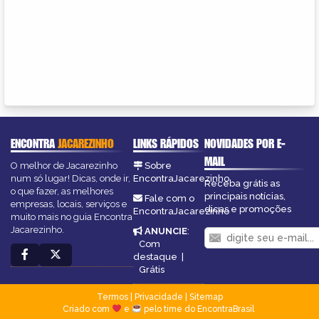
ENCONTRA
JACAREZINHO
LINKS RÁPIDOS
NOVIDADES POR E-
MAIL
O melhor de Jacarezinho
Sobre
num só lugar! Dicas, onde ir,
EncontraJacarezinho
Receba grátis as
o que fazer, as melhores
principais notícias,
Fale com o
empresas, locais, serviços e
dicas e promoções
EncontraJacarezinho
muito mais no guia Encontra
Jacarezinho.
ANUNCIE
:
Com
destaque
|
Grátis
Termos
|
Privacidade
|
Sitemap
Criado com
e
pelo time do EncontraBrasil