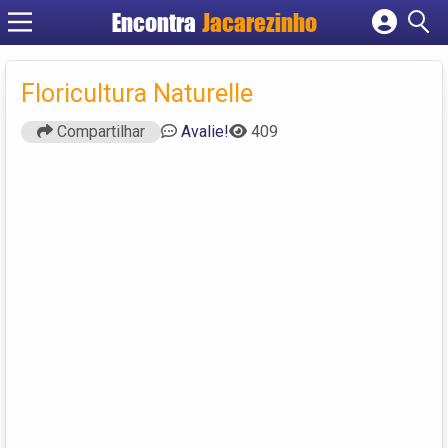
Encontra
Jacarezinho
Cadastrar empresa
Fazer login
Floricultura Naturelle
Criar conta
Compartilhar
Avalie!
409