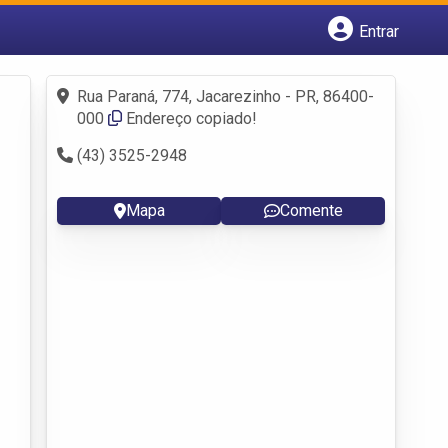
Entrar
Cadastrar empresa
Fazer login
Rua Paraná, 774, Jacarezinho - PR, 86400-
Criar conta
000
Endereço copiado!
(43) 3525-2948
Mapa
Comente