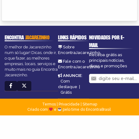
ENCONTRA
JACAREZINHO
LINKS RÁPIDOS
NOVIDADES POR E-
MAIL
O melhor de Jacarezinho
Sobre
num só lugar! Dicas, onde ir,
EncontraJacarezinho
Receba grátis as
o que fazer, as melhores
principais notícias,
Fale com o
empresas, locais, serviços e
dicas e promoções
EncontraJacarezinho
muito mais no guia Encontra
Jacarezinho.
ANUNCIE
:
Com
destaque
|
Grátis
Termos
|
Privacidade
|
Sitemap
Criado com
e
pelo time do EncontraBrasil