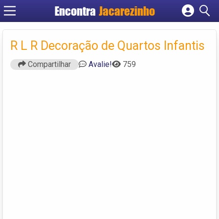
Encontra
Jacarezinho
Cadastrar empresa
Fazer login
R L R Decoração de Quartos Infantis
Criar conta
Compartilhar
Avalie!
759