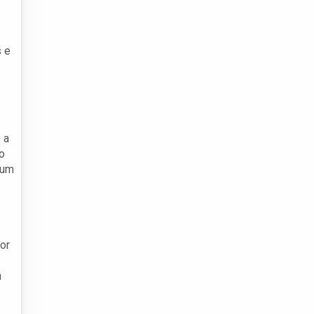
s e
 a
o
 um
or
m