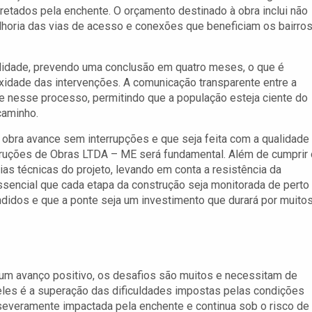
retados pela enchente. O orçamento destinado à obra inclui não
horia das vias de acesso e conexões que beneficiam os bairro
lidade, prevendo uma conclusão em quatro meses, o que é
idade das intervenções. A comunicação transparente entre a
e nesse processo, permitindo que a população esteja ciente do
caminho.
bra avance sem interrupções e que seja feita com a qualidade
nstruções de Obras LTDA – ME será fundamental. Além de cumprir
as técnicas do projeto, levando em conta a resistência da
ssencial que cada etapa da construção seja monitorada de perto
didos e que a ponte seja um investimento que durará por muito
um avanço positivo, os desafios são muitos e necessitam de
deles é a superação das dificuldades impostas pelas condições
i severamente impactada pela enchente e continua sob o risco de