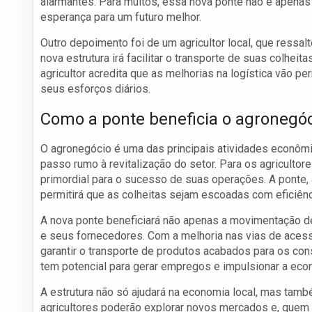
alarmantes. Para muitos, essa nova ponte não é apenas
esperança para um futuro melhor.
Outro depoimento foi de um agricultor local, que ressal
nova estrutura irá facilitar o transporte de suas colhei
agricultor acredita que as melhorias na logística vão 
seus esforços diários.
Como a ponte beneficia o agronegó
O agronegócio é uma das principais atividades econôm
passo rumo à revitalização do setor. Para os agricultore
primordial para o sucesso de suas operações. A ponte, a
permitirá que as colheitas sejam escoadas com eficiênc
A nova ponte beneficiará não apenas a movimentação d
e seus fornecedores. Com a melhoria nas vias de acess
garantir o transporte de produtos acabados para os co
tem potencial para gerar empregos e impulsionar a econ
A estrutura não só ajudará na economia local, mas tamb
agricultores poderão explorar novos mercados e, quem 