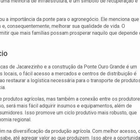
 uma melhoria de infraestrutura; é um símbolo de recuperação e
tou a importância da ponte para o agronegócio. Ele menciona que
tas e, consequentemente, melhorar sua qualidade de vida. O
permitir que mais famílias possam prosperar naquilo que depende
cio
icas de Jacarezinho e a construção da Ponte Ouro Grande é um
s locais, o fácil acesso a mercados e centros de distribuição é
o restaurar a logística necessária para o transporte de produtos
ia.
e produtos agrícolas, mas também a conexão entre os produtor
o, será mais fácil adquirir insumos e equipamentos, além de
nsumidores. Isso promove um ciclo produtivo mais robusto, que
omia regional.
ém na diversificação da produção agrícola. Com melhor acesso, 
sabe, até agregar valor ao que produzem. Isso abre a oportunid