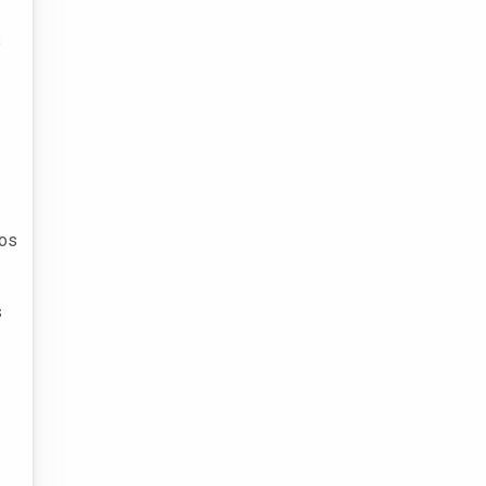
s
 os
s