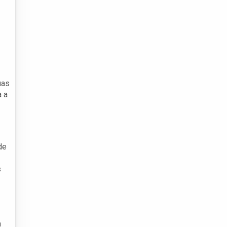
uas
a a
de
s
a