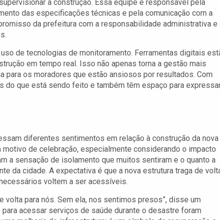
upervisionar a construção. Essa equipe é responsável pela
imento das especificações técnicas e pela comunicação com a
romisso da prefeitura com a responsabilidade administrativa e 
s.
no uso de tecnologias de monitoramento. Ferramentas digitais est
rução em tempo real. Isso não apenas torna a gestão mais
a para os moradores que estão ansiosos por resultados. Com
s do que está sendo feito e também têm espaço para expressa
essam diferentes sentimentos em relação à construção da nova
um motivo de celebração, especialmente considerando o impacto
am a sensação de isolamento que muitos sentiram e o quanto a
te da cidade. A expectativa é que a nova estrutura traga de volt
necessários voltem a ser acessíveis.
 volta para nós. Sem ela, nos sentimos presos”, disse um
s para acessar serviços de saúde durante o desastre foram