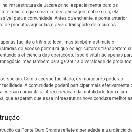
na infraestrutura de Jacarezinho, especialmente para os
nte é mais do que uma simples passagem sobre o rio; ela
sível para a comunidade. Antes da enchente, a ponte anterior
to de produtos agrícolas e para o transporte de recursos
penas facilite o trânsito local, mas também estimule o
stradas de acesso permitirá que os agricultores transportem s
ntando a eficiência das operações. Isso é vital não apenas par
ronegócio, mas também para garantir a diversidade de produtos
ios sociais. Com o acesso facilitado, os moradores poderão
 facilidade. A comunidade poderá participar mais efetivamente 
ra a coesão comunitária. A recuperação da mobilidade trouxe um
tes, que esperam que essa infraestrutura nova conduza melhoria
trução
rução da Ponte Ouro Grande reflete a seriedade e a urgência d