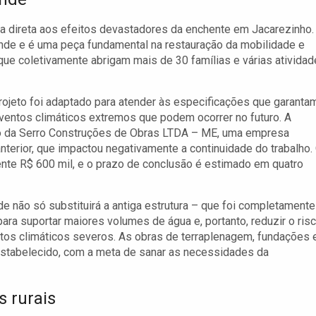
a direta aos efeitos devastadores da enchente em Jacarezinho.
ande e é uma peça fundamental na restauração da mobilidade e
 que coletivamente abrigam mais de 30 famílias e várias ativida
rojeto foi adaptado para atender às especificações que garanta
ventos climáticos extremos que podem ocorrer no futuro. A
go da Serro Construções de Obras LTDA – ME, uma empresa
terior, que impactou negativamente a continuidade do trabalho.
ente R$ 600 mil, e o prazo de conclusão é estimado em quatro
 não só substituirá a antiga estrutura – que foi completamente
ra suportar maiores volumes de água e, portanto, reduzir o ris
tos climáticos severos. As obras de terraplenagem, fundações 
stabelecido, com a meta de sanar as necessidades da
s rurais