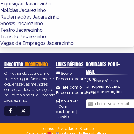
Exposição Jacarezinho
Notícias Jacarezinho
Reclamações Jacarezinho
Shows Jacarezinho
Teatro Jacarezinho
Trânsito Jacarezinho
Vagas de Empregos Jacarezinho
ENCONTRA
JACAREZINHO
LINKS RÁPIDOS
NOVIDADES POR E-
MAIL
O melhor de Jacarezinho
Sobre
num só lugar! Dicas, onde ir,
EncontraJacarezinho
Receba grátis as
o que fazer, as melhores
principais notícias,
Fale com o
empresas, locais, serviços e
dicas e promoções
EncontraJacarezinho
muito mais no guia Encontra
Jacarezinho.
ANUNCIE
:
Com
destaque
|
Grátis
Termos
|
Privacidade
|
Sitemap
Criado com
e
pelo time do EncontraBrasil