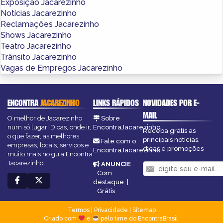
Exposição Jacarezinho
Notícias Jacarezinho
Reclamações Jacarezinho
Shows Jacarezinho
Teatro Jacarezinho
Trânsito Jacarezinho
Vagas de Empregos Jacarezinho
ENCONTRA
JACAREZINHO
LINKS RÁPIDOS
NOVIDADES POR E-
MAIL
O melhor de Jacarezinho
Sobre
num só lugar! Dicas, onde ir,
EncontraJacarezinho
Receba grátis as
o que fazer, as melhores
principais notícias,
Fale com o
empresas, locais, serviços e
dicas e promoções
EncontraJacarezinho
muito mais no guia Encontra
Jacarezinho.
ANUNCIE
:
Com
destaque
|
Grátis
Termos
|
Privacidade
|
Sitemap
Criado com
e
pelo time do EncontraBrasil