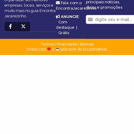
principais notícias,
Fale com o
empresas, locais, serviços e
dicas e promoções
EncontraJacarezinho
muito mais no guia Encontra
Jacarezinho.
ANUNCIE
:
Com
destaque
|
Grátis
Termos
|
Privacidade
|
Sitemap
Criado com
e
pelo time do EncontraBrasil