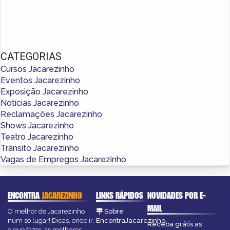
CATEGORIAS
Cursos Jacarezinho
Eventos Jacarezinho
Exposição Jacarezinho
Notícias Jacarezinho
Reclamações Jacarezinho
Shows Jacarezinho
Teatro Jacarezinho
Trânsito Jacarezinho
Vagas de Empregos Jacarezinho
ENCONTRA
JACAREZINHO
LINKS RÁPIDOS
NOVIDADES POR E-
MAIL
O melhor de Jacarezinho
Sobre
num só lugar! Dicas, onde ir,
EncontraJacarezinho
Receba grátis as
o que fazer, as melhores