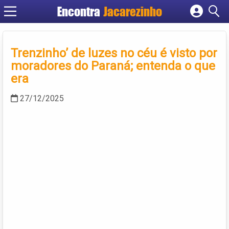
Encontra
Jacarezinho
Cadastrar empresa
Fazer login
Trenzinho’ de luzes no céu é visto por
Criar conta
moradores do Paraná; entenda o que
era
27/12/2025