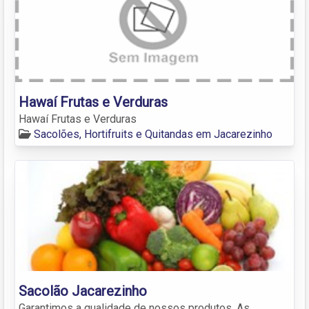
Hawaí Frutas e Verduras
Hawaí Frutas e Verduras
Sacolões, Hortifruits e Quitandas em Jacarezinho
Sacolão Jacarezinho
Garantimos a qualidade de nossos produtos. As