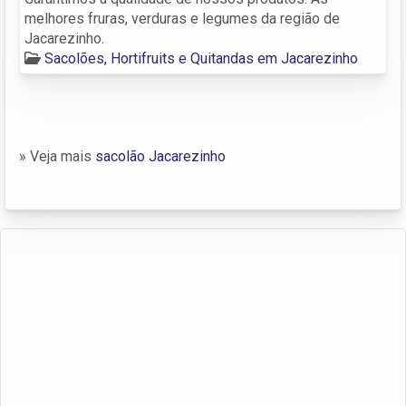
melhores fruras, verduras e legumes da região de
Jacarezinho.
Sacolões, Hortifruits e Quitandas em Jacarezinho
» Veja mais
sacolão Jacarezinho