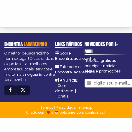
ENCONTRA
JACAREZINHO
LINKS RÁPIDOS
NOVIDADES POR E-
MAIL
O melhor de Jacarezinho
Sobre
num só lugar! Dicas, onde ir,
EncontraJacarezinho
Receba grátis as
o que fazer, as melhores
principais notícias,
Fale com o
empresas, locais, serviços e
dicas e promoções
EncontraJacarezinho
muito mais no guia Encontra
Jacarezinho.
ANUNCIE
:
Com
destaque
|
Grátis
Termos
|
Privacidade
|
Sitemap
Criado com
e
pelo time do EncontraBrasil