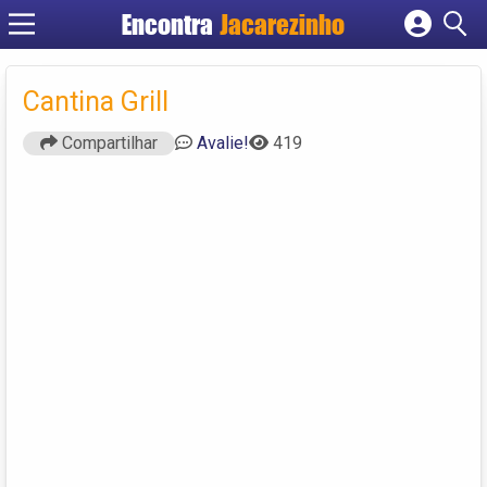
Encontra
Jacarezinho
Cadastrar empresa
Fazer login
Cantina Grill
Criar conta
Compartilhar
Avalie!
419