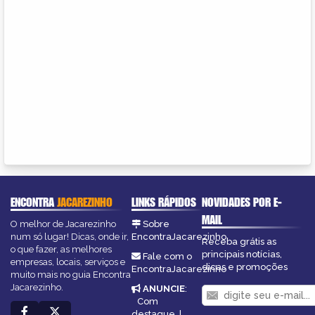
ENCONTRA
JACAREZINHO
LINKS RÁPIDOS
NOVIDADES POR E-
MAIL
O melhor de Jacarezinho
Sobre
num só lugar! Dicas, onde ir,
EncontraJacarezinho
Receba grátis as
o que fazer, as melhores
principais notícias,
Fale com o
empresas, locais, serviços e
dicas e promoções
EncontraJacarezinho
muito mais no guia Encontra
Jacarezinho.
ANUNCIE
:
Com
destaque
|