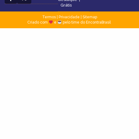
Grátis
Termos
|
Privacidade
|
Sitemap
Criado com
e
pelo time do EncontraBrasil